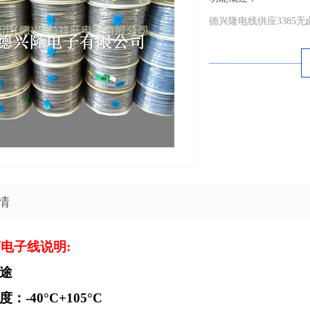
德兴隆电线供应3385
情
电子线说明:
途
度：
-40
°
C+105
°
C