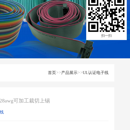
扫一扫
首页
>>
产品展示
>>
UL认证电子线
28awg可加工裁切上锡
子线