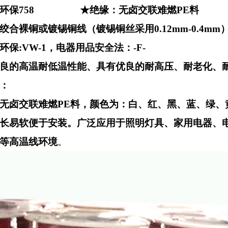
环保
758
★绝缘：无卤交联难燃
PE
料
绞合裸铜或镀锡铜线（镀锡铜丝采用
0.12mm-0.4mm
环保
:VW-1
，电器用品安全法：
-F-
良的高温耐低温性能、具有优良的耐高压、耐老化、
：
无卤交联难燃
PE
料，颜色为：白、红、黑、蓝、绿、
长易软便于安装。广泛应用于照明灯具、家用电器、
供应1061AWG26电子线外径1.0镀锡铜芯线材
供应10362awg30超细铁氟龙电子线
等高温线环境
。