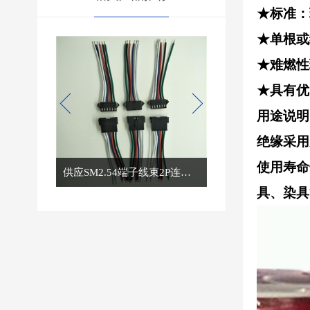
★标准：
★单根或
★难燃性
★具有优
用途说明
绝缘采用
使用寿命
供应SM2.54端子线束2P连接线1007线材
供应黄绿地线压圆环端子0.3平方黄绿线 0.5平方设备端子线
具、染具