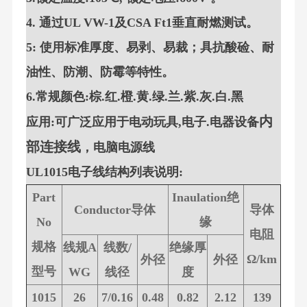
4. 通过UL VW-1及CSA Ft1垂直耐燃测试。
5: 使用标准厚度、易剥、易裁；具抗酸硷、耐
油性、防潮、防霉等特性。
6.常规颜色:棕.红.橙.黄.绿.兰.紫.灰.白.黑
内
应用:可广泛应用于电动玩具,电子.电器设备
部连接线
，电脑电源线
UL1015电子线结构列表说明:
Part
Inaulation绝
Conductor导体
导体
No
缘
电阻
规格
线规A
线数/
绝缘厚
Ω/km
外径
外径
型号
WG
线径
度
1015
26
7/0.16
0.48
0.82
2.12
139