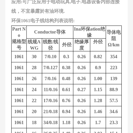
应用:可广泛应用于电动玩具,电子.电器设备内部连接
线，不宜暴露於有油环境.
环保1061电子线结构列表说明:
Part N
Ina
环保ation绝
Conductor
导体
导体电
o
缘
阻
规格型
线规A
线数/线
绝缘厚
外径
外径
Ω/km
号
WG
径
度
1061
30
7/0.10
0.3
0.26
0.82
354
1061
28
7/0.127
0.38
0.26
0.9
223
1061
26
7/0.16
0.48
0.26
1.00
139
1061
24
11/0.16
0.61
0.27
1.15
88.9
1061
22
17/0.16
0.76
0.26
1.28
57.5
1061
20
21/0.18
0.94
0.26
1.46
34.6
1061
18
34/0.18
1.18
0.26
1.7
23.3