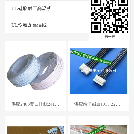
UL硅胶耐压高温线
UL铁氟龙高温线
扫一扫
供应2468蓝白排线24awg镀锡铜丝端子线灯条连接线
供应端子线ul1015 22号线,电池端子线厂家