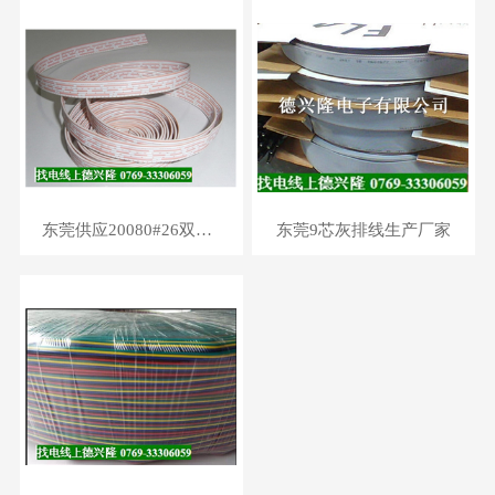
东莞供应20080#26双面印字软排线厂家
东莞9芯灰排线生产厂家